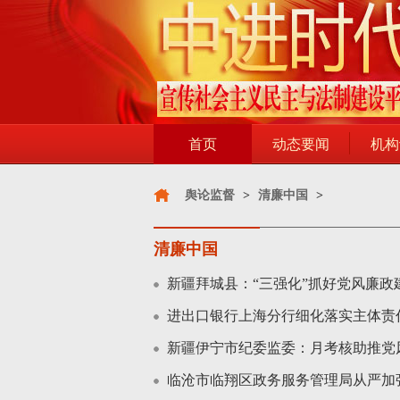
首页
动态要闻
机构
舆论监督
>
清廉中国
>
清廉中国
新疆拜城县：“三强化”抓好党风廉政
进出口银行上海分行细化落实主体责
新疆伊宁市纪委监委：月考核助推党
临沧市临翔区政务服务管理局从严加