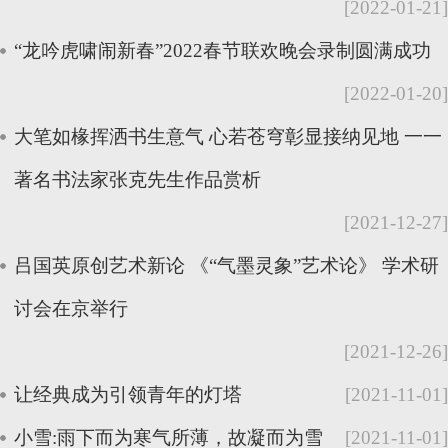
[2022-01-21]
“龙吟虎啸闹新春”2022春节联欢晚会录制圆满成功
[2022-01-20]
大笔如椽挥洒书生意气 心若苍穹彰显接纳见地 一一
著名书法家张克先生作品赏析
[2021-12-27]
吕国英原创艺术新论 《“气墨灵象”艺术论》 学术研
讨会在京举行
[2021-12-26]
让经典成为引领青年的灯塔
[2021-11-01]
小雪:雨下而为寒气所薄，故凝而为雪
[2021-11-01]