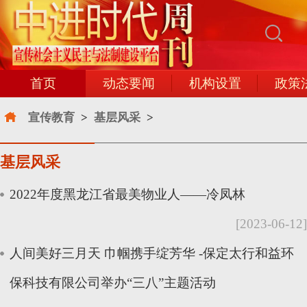
首页
动态要闻
机构设置
政策
宣传教育
>
基层风采
>
基层风采
2022年度黑龙江省最美物业人——冷凤林
[2023-06-12]
人间美好三月天 巾帼携手绽芳华 -保定太行和益环
保科技有限公司举办“三八”主题活动