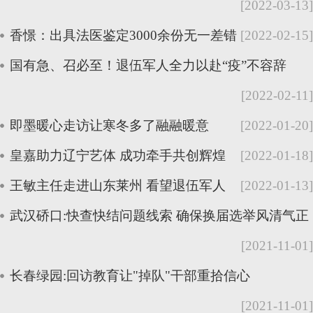
[2022-03-13]
香憬：出具法医鉴定3000余份无一差错
[2022-02-15]
国有急、召必至！退伍军人全力以赴“疫”不容辞
[2022-02-11]
即墨暖心走访让寒冬多了融融暖意
[2022-01-20]
皇嘉助力辽宁艺体 成功牵手共创辉煌
[2022-01-18]
王敏主任走进山东莱州 看望退伍军人
[2022-01-13]
武汉硚口:快查快结问题线索 确保换届选举风清气正
[2021-11-01]
长春绿园:回访教育让"掉队"干部重拾信心
[2021-11-01]