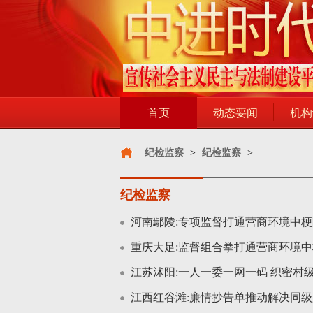
首页
动态要闻
机构
纪检监察
>
纪检监察
>
纪检监察
河南鄢陵:专项监督打通营商环境中梗
重庆大足:监督组合拳打通营商环境
江苏沭阳:一人一委一网一码 织密村
江西红谷滩:廉情抄告单推动解决同