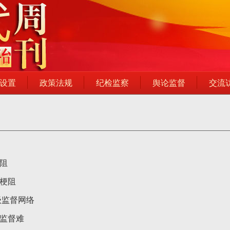
设置
政策法规
纪检监察
舆论监督
交流
阻
中梗阻
级监督网络
级监督难