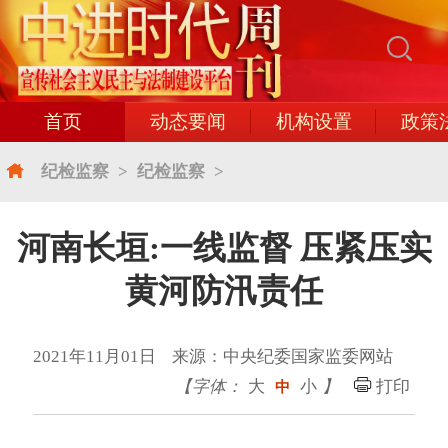
首页
动态要闻
机构设置
政策
纪检监察
>
纪检监察
>
河南长垣:一线监督 压紧压实
黄河防汛责任
2021年11月01日 来源：中央纪委国家监委网站
【字体：
大
小
】
打印
中