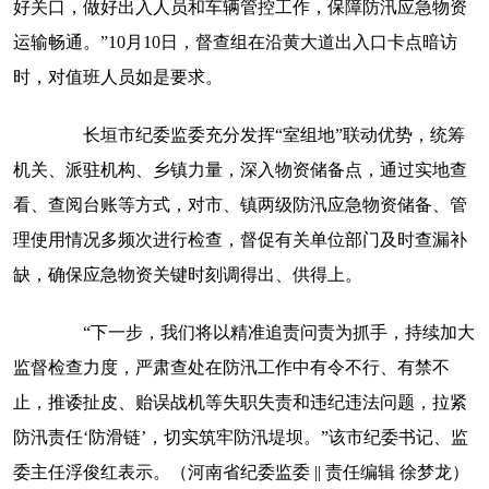
好关口，做好出入人员和车辆管控工作，保障防汛应急物资
运输畅通。”10月10日，督查组在沿黄大道出入口卡点暗访
时，对值班人员如是要求。
长垣市纪委监委充分发挥“室组地”联动优势，统筹
机关、派驻机构、乡镇力量，深入物资储备点，通过实地查
看、查阅台账等方式，对市、镇两级防汛应急物资储备、管
理使用情况多频次进行检查，督促有关单位部门及时查漏补
缺，确保应急物资关键时刻调得出、供得上。
“下一步，我们将以精准追责问责为抓手，持续加大
监督检查力度，严肃查处在防汛工作中有令不行、有禁不
止，推诿扯皮、贻误战机等失职失责和违纪违法问题，拉紧
防汛责任‘防滑链’，切实筑牢防汛堤坝。”该市纪委书记、监
委主任浮俊红表示。（河南省纪委监委 || 责任编辑 徐梦龙）