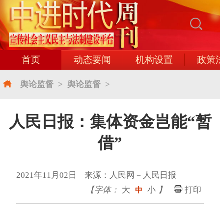
首页
动态要闻
机构设置
政策
舆论监督
>
舆论监督
>
人民日报：集体资金岂能“暂
借”
2021年11月02日 来源：人民网－人民日报
【字体：
大
小
】
打印
中